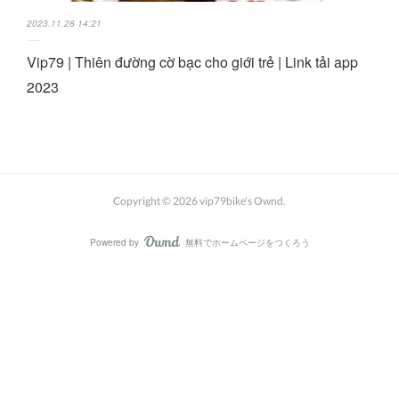
2023.11.28 14:21
Vip79 | Thiên đường cờ bạc cho giới trẻ | Link tải app
2023
Copyright ©
2026
vip79bike's Ownd
.
Powered by
無料でホームページをつくろう
AmebaOwnd
フォロー